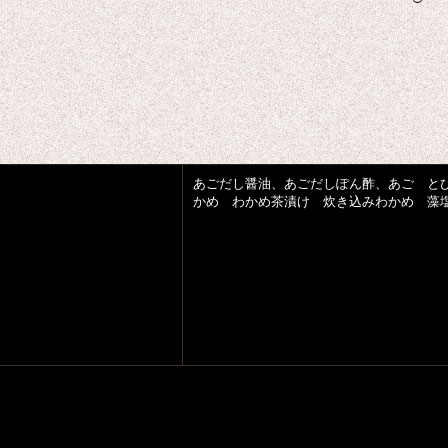
あごだし醤油、あごだしぽん酢、あご と
かめ わかめ茶漬け 炊き込みわかめ 藻