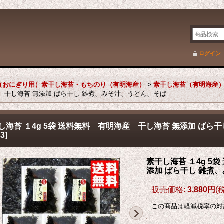
ログイン
苔（おにぎり用）素干し海苔・もちのり（有明海産）
>
素干し海苔（有明海産
海産 干し海苔 無添加 ばら干し 雑煮、みそ汁、うどん、そば
し海苔 １4g 5袋 送料無料 有明海産 干し海苔 無添加 ば
3
]
素干し海苔 １4g 5
添加 ばら干し 雑
販売価格
:
3,880円
(
この商品は軽減税率の対