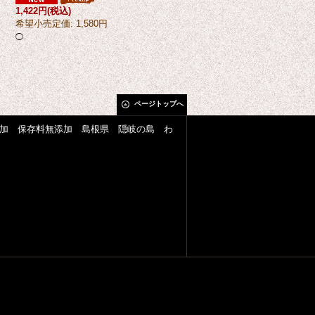
1,422円
(税込)
◯
希望小売定価
:
1,580円
◯
ページトップへ
加 保存料無添加 島根県 隠岐の島 わ