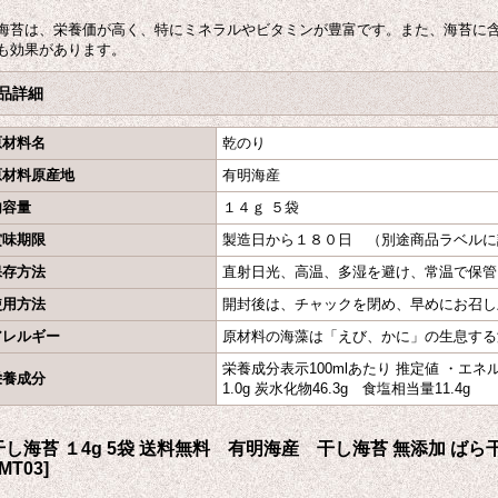
海苔は、栄養価が高く、特にミネラルやビタミンが豊富です。また、海苔に
も効果があります。
品詳細
原材料名
乾のり
原材料原産地
有明海産
内容量
１４ｇ ５袋
賞味期限
製造日から１８０日 （別途商品ラベルに
保存方法
直射日光、高温、多湿を避け、常温で保管
使用方法
開封後は、チャックを閉め、早めにお召し
アレルギー
原材料の海藻は「えび、かに」の生息する
栄養成分表示100mlあたり 推定値 ・エネルギ
栄養成分
1.0g 炭水化物46.3g 食塩相当量11.4g
干し海苔 １4g 5袋 送料無料 有明海産 干し海苔 無添加 ば
MT03
]