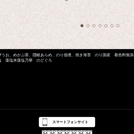
びうお、めかぶ茶、隠岐あらめ、のり佃煮、焼き海苔 のり国産 着色料無添
塩 藻塩米藻塩乃華 のどぐろ
スマートフォンサイト