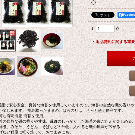
◯
Faceb
1
:
点
返品特約に関する重要
国産で安心安全。良質な海苔を使用していますので、海苔の自然な磯の香りや
が楽しめます。 摘み取ったままの、ばらのりは、さっと使え便利です。
質な有明海産 海苔を使用。
苔の自然な磯の香りや甘味、繊維のしっかりした海苔の歯ごたえが楽しめる
雑煮、みそ汁、うどん、そばなどの汁物に入れると磯の風味が広がる。
げない程度に軽く焙って、おつまみにも。