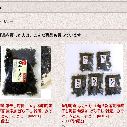
ュー
のレビュー
商品を買った人は、こんな商品も買っています
道 素干し海苔 １４ｇ 有明海産
味彩海道 もちのり １4g 5袋 有明海
苔 無添加 ばら干し 雑煮、みそ
干し海苔 無添加 ばら干し 雑煮、みそ
うどん、そばに
[
sno01
]
汁、うどん、そば
[
MT02
]
(税込)
2,900円
(税込)
◯