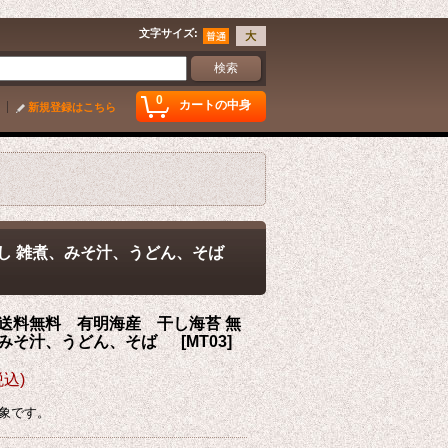
文字サイズ
:
0
カートの中身
新規登録はこちら
）
ら干し 雑煮、みそ汁、うどん、そば
袋 送料無料 有明海産 干し海苔 無
煮、みそ汁、うどん、そば
[
MT03
]
税込)
象です。