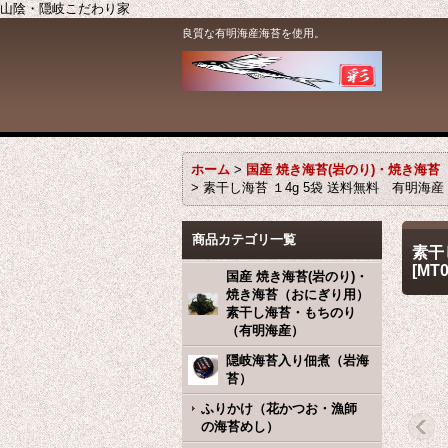
山陰・隠岐こだわり家
良質な有明海産海苔を使用。
ホーム
>
国産 焼き海苔(岩のり)・焼き海
>
素干し海苔 １4g 5袋 送料無料 有明
商品カテゴリ一覧
素干
[
MT0
国産 焼き海苔(岩のり)・
焼き海苔（おにぎり用）
素干し海苔・もちのり
（有明海産）
隠岐海苔入り佃煮（岩海
苔）
ふりかけ（花かつお・漁師
の海苔めし）