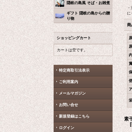
隠岐の島風 そば・お雑煮
・
ギフト 隠岐の島からの贈
に
り物
商
ショッピングカート
カートは空です。
特定商取引法表示
ご利用案内
メールマガジン
お問い合せ
新規登録はこちら
素
[
ログイン