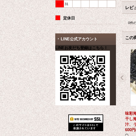
30
31
レビ
定休日
0
件
この
LINE公式アカウント
LINEお友だち登録はこちら！
味彩海
干し海
汁、
600円
◯