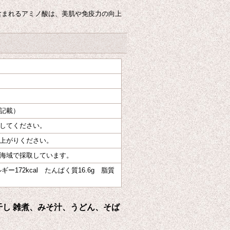
含まれるアミノ酸は、美肌や免疫力の向上
記載）
してください。
上がりください。
海域で採取しています。
ー172kcal たんぱく質16.6g 脂質
ら干し 雑煮、みそ汁、うどん、そば