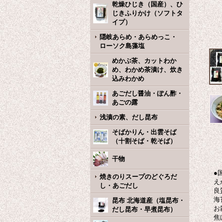
乾燥ひじき（国産）、ひ
じきふりかけ（ソフトタ
イプ）
隠岐あらめ・あらめっこ・
ローソク島藻塩
めかぶ茶、カットわか
め、わかめ茶漬け、炊き
込みわかめ
あごだし醤油・ぽん酢・
あごの露
浅漬の素、だし昆布
そばかりん・出雲そば
（十割そば・乾そば）
干物
●
焼きのりスープのどぐろだ
え
し・あごだし
良
海
昆布 北海道産（塩昆布・
お
だし昆布・早煮昆布）
焦