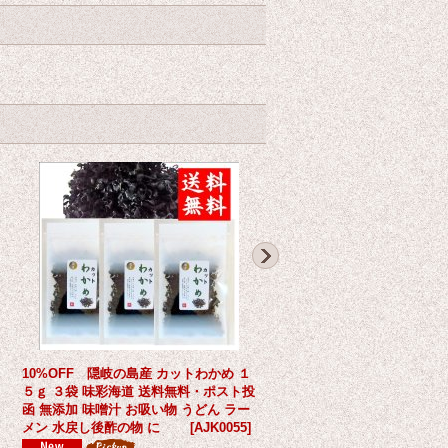
産
10%OFF 隠岐の島産 カットわかめ １
味彩海道 もちのり １４g ２
５ｇ ３袋 味彩海道 送料無料・ポスト投
料・ポスト投函 有明海産 干
函 無添加 味噌汁 お吸い物 うどん ラー
加 ばら干し雑煮、みそ汁、
メン 水戻し後酢の物 に
[
AJK0055
]
ば
[
MT03
]
1,640円
(税込)