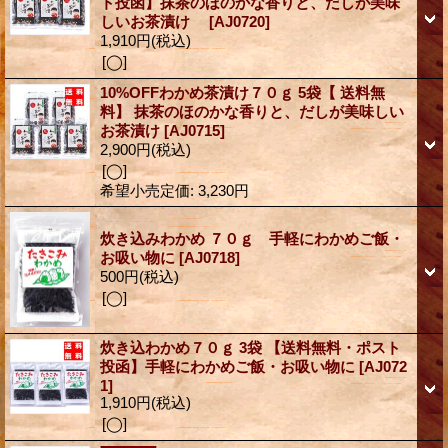
ト投函】抹茶のほのかな香りと、だしが美味
しいお茶漬け
[AJ0720]
1,910円
(税込)
[◯]
10%OFFわかめ茶漬け７０ｇ 5袋【 送料無
料】 抹茶のほのかな香りと、だしが美味しい
お茶漬け
[AJ0715]
2,900円
(税込)
[◯]
希望小売定価
:
3,230円
炊き込みわかめ ７０ｇ 手軽にわかめご飯・
お吸い物に
[AJ0718]
500円
(税込)
[◯]
炊き込わかめ７０ｇ 3袋 【送料無料・ポスト
投函】手軽にわかめご飯・お吸い物に
[AJ072
1]
1,910円
(税込)
[◯]