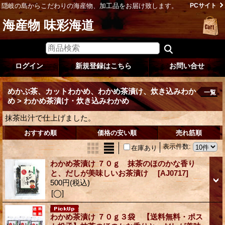
隠岐の島からこだわりの海産物、加工品をお届け致します。
PCサイト
海産物 味彩海道
ログイン
新規登録はこちら
お問い合せ
めかぶ茶、カットわかめ、わかめ茶漬け、炊き込みわか
一覧
め > わかめ茶漬け・炊き込みわかめ
抹茶出汁で仕上げました。
おすすめ順
価格の安い順
売れ筋順
表示件数
:
在庫あり
わかめ茶漬け ７０ｇ 抹茶のほのかな香り
と、だしが美味しいお茶漬け
[AJ0717]
500円
(税込)
[◯]
わかめ茶漬け ７０ｇ３袋 【送料無料・ポス