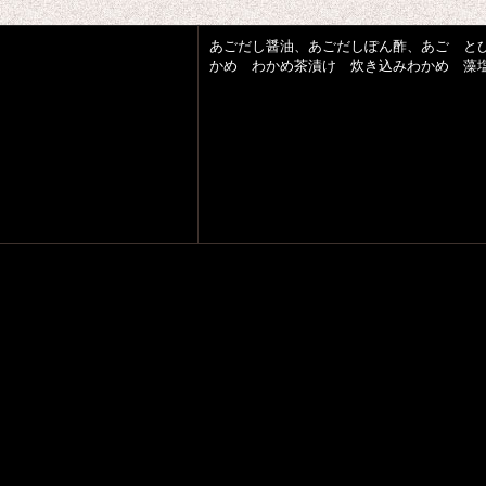
あごだし醤油、あごだしぽん酢、あご と
かめ わかめ茶漬け 炊き込みわかめ 藻