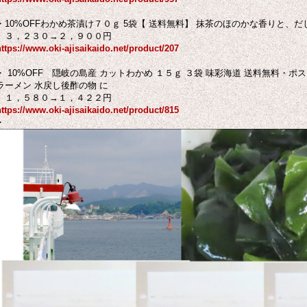
・10%OFFわかめ茶漬け７０ｇ 5袋【 送料無料】 抹茶のほのかな香りと、
３，２３０→２，９００円
https://www.oki-ajisaikaido.net/product/207
・ 10%OFF 隠岐の島産 カットわかめ １５ｇ ３袋 味彩海道 送料無料・ポ
ラーメン 水戻し後酢の物 に
１，５８０→１，４２２円
https://www.oki-ajisaikaido.net/product/815
・