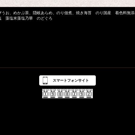
びうお、めかぶ茶、隠岐あらめ、のり佃煮、焼き海苔 のり国産 着色料無添
塩 藻塩米藻塩乃華 のどぐろ
スマートフォンサイト