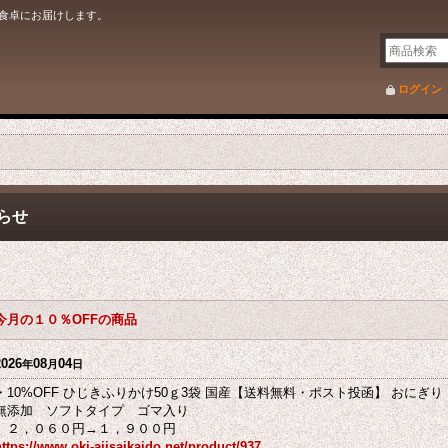
食卓にお届けします。
ログイン
らせ
今月の１０％OFFの商品
2026
08
04
年
月
日
・10%OFF ひじきふりかけ50ｇ3袋 国産【送料無料・ポスト投函】 おに
無添加 ソフトタイプ ゴマ入り
２，０６０円→１，９００円
https://www.oki-ajisaikaido.net/product/937