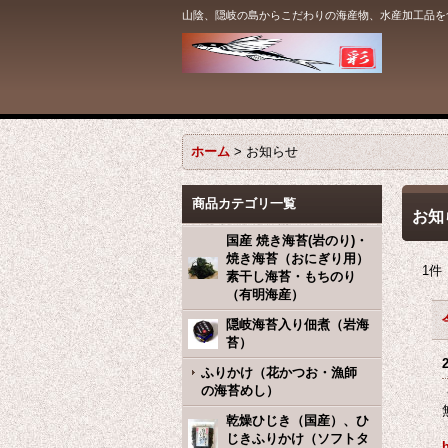
山陰、隠岐の島からこだわりの海産物、水産加工品を
ホーム
>
お知らせ
商品カテゴリ一覧
お知
国産 焼き海苔(岩のり)・
焼き海苔（おにぎり用）
1
件
素干し海苔・もちのり
（有明海産）
隠岐海苔入り佃煮（岩海
苔）
ふりかけ（花かつお・漁師
の海苔めし）
乾燥ひじき（国産）、ひ
じきふりかけ（ソフトタ