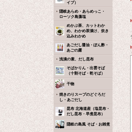
イプ）
隠岐あらめ・あらめっこ・
ローソク島藻塩
めかぶ茶、カットわか
め、わかめ茶漬け、炊き
込みわかめ
あごだし醤油・ぽん酢・
あごの露
浅漬の素、だし昆布
そばかりん・出雲そば
（十割そば・乾そば）
干物
焼きのりスープのどぐろだ
し・あごだし
昆布 北海道産（塩昆布・
だし昆布・早煮昆布）
隠岐の島風 そば・お雑煮