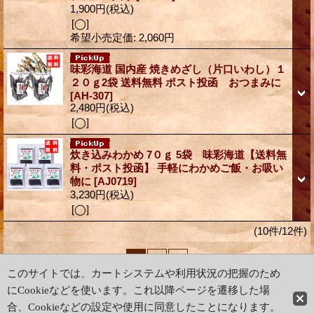
1,900円
(税込)
[◯]
希望小売定価
:
2,060円
味彩海道 国内産 焼きめざし（片口いわし）１
２０ｇ2袋 送料無料 ポスト投函 おつまみに
[AH-307]
2,480円
(税込)
[◯]
炊き込みわかめ 7０ｇ 5袋 味彩海道【送料無
料・ポスト投函】 手軽にわかめご飯・お吸い
物に
[AJ0719]
3,230円
(税込)
[◯]
(10件/12件)
1
2
次
»
このサイトでは、カートシステムや利用状況の把握のため
にCookieなどを使います。これ以降ページを遷移した場
ホーム
|
ショッピングカート
合、Cookieなどの設定や使用に同意したことになります。
特定商取引法表示
|
ご利用案内