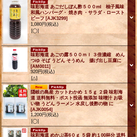
味彩海道 あごだしぽん酢５００ml 柚子風味
和風ハンバーグ・ 焼き肉 ・サラダ・ロースト
ビーフ
[AJK3299]
1,080円
(税込)
[◯]
味彩海道 あごの露５００ｍｌ ３倍濃縮 めん
つゆ そば うどん そうめん 揚げ出し豆腐に
[AM0011]
920円
(税込)
[△]
隠岐の島産 カットわかめ １５ｇ ２袋 味彩海
道 送料無料・ポスト投函 無添加 味噌汁 お吸
い物 うどん ラーメン 水戻し後酢の物 に
[AJK0054]
1,200円
(税込)
[◯]
味彩海道 めかぶ茶6０ｇ ５袋 約１00杯分 送料