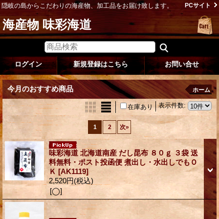
隠岐の島からこだわりの海産物、加工品をお届け致します。
PCサイト
海産物 味彩海道
ログイン
新規登録はこちら
お問い合せ
今月のおすすめ商品
ホーム
表示件数
:
在庫あり
1
2
次
»
味彩海道 北海道南産 だし昆布 ８０ｇ ３袋 送
料無料・ポスト投函便 煮出し・水出しでもＯ
Ｋ
[AK1119]
2,520円
(税込)
[◯]