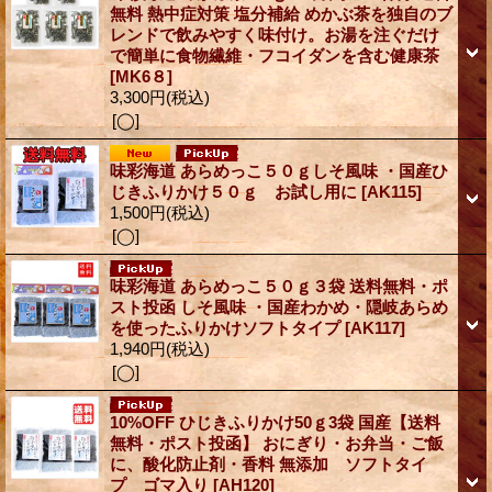
無料 熱中症対策 塩分補給 めかぶ茶を独自のブ
レンドで飲みやすく味付け。お湯を注ぐだけ
で簡単に食物繊維・フコイダンを含む健康茶
[MK6８]
3,300円
(税込)
[◯]
味彩海道 あらめっこ５０ｇしそ風味 ・国産ひ
じきふりかけ５０ｇ お試し用に
[AK115]
1,500円
(税込)
[◯]
味彩海道 あらめっこ５０ｇ３袋 送料無料・ポ
スト投函 しそ風味 ・国産わかめ・隠岐あらめ
を使ったふりかけソフトタイプ
[AK117]
1,940円
(税込)
[◯]
10%OFF ひじきふりかけ50ｇ3袋 国産【送料
無料・ポスト投函】 おにぎり・お弁当・ご飯
に、酸化防止剤・香料 無添加 ソフトタイ
プ ゴマ入り
[AH120]