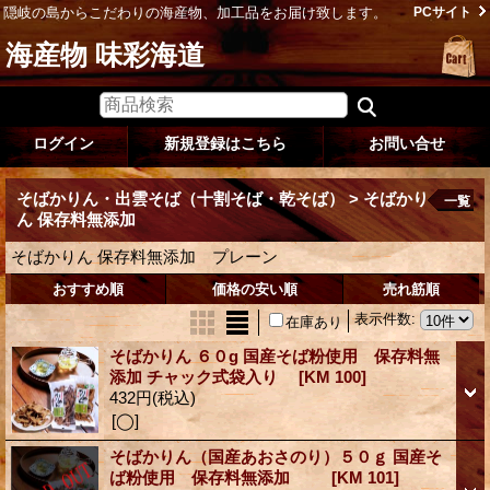
隠岐の島からこだわりの海産物、加工品をお届け致します。
PCサイト
海産物 味彩海道
ログイン
新規登録はこちら
お問い合せ
そばかりん・出雲そば（十割そば・乾そば） > そばかり
一覧
ん 保存料無添加
そばかりん 保存料無添加 プレーン
おすすめ順
価格の安い順
売れ筋順
表示件数
:
在庫あり
そばかりん ６０g 国産そば粉使用 保存料無
添加 チャック式袋入り
[KM 100]
432円
(税込)
[◯]
そばかりん（国産あおさのり）５０ｇ 国産そ
ば粉使用 保存料無添加
[KM 101]