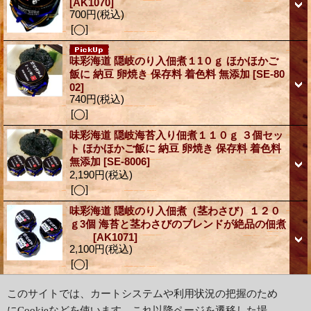
[AK1070]
700円
(税込)
[◯]
味彩海道 隠岐のり入佃煮１1０ｇ ほかほかご
飯に 納豆 卵焼き 保存料 着色料 無添加
[SE-80
02]
740円
(税込)
[◯]
味彩海道 隠岐海苔入り佃煮１１０ｇ ３個セッ
ト ほかほかご飯に 納豆 卵焼き 保存料 着色料
無添加
[SE-8006]
2,190円
(税込)
[◯]
味彩海道 隠岐のり入佃煮（茎わさび）１２０
ｇ3個 海苔と茎わさびのブレンドが絶品の佃煮
[AK1071]
2,100円
(税込)
[◯]
(5件/5件)
このサイトでは、カートシステムや利用状況の把握のため
にCookieなどを使います。これ以降ページを遷移した場