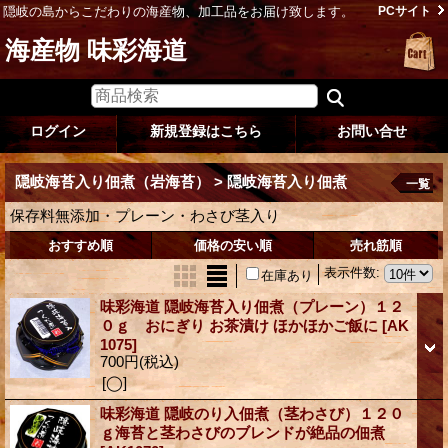
隠岐の島からこだわりの海産物、加工品をお届け致します。
PCサイト
海産物 味彩海道
ログイン
新規登録はこちら
お問い合せ
隠岐海苔入り佃煮（岩海苔） > 隠岐海苔入り佃煮
一覧
保存料無添加・プレーン・わさび茎入り
おすすめ順
価格の安い順
売れ筋順
表示件数
:
在庫あり
味彩海道 隠岐海苔入り佃煮（プレーン）１２
０ｇ おにぎり お茶漬け ほかほかご飯に
[AK
1075]
700円
(税込)
[◯]
味彩海道 隠岐のり入佃煮（茎わさび）１２０
ｇ海苔と茎わさびのブレンドが絶品の佃煮