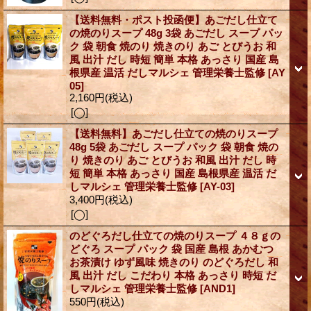
【送料無料・ポスト投函便】あごだし仕立て
の焼のりスープ 48g 3袋 あごだし スープ パッ
ク 袋 朝食 焼のり 焼きのり あご とびうお 和
風 出汁 だし 時短 簡単 本格 あっさり 国産 島
根県産 温活 だしマルシェ 管理栄養士監修
[AY
05]
2,160円
(税込)
[◯]
【送料無料】あごだし仕立ての焼のりスープ
48g 5袋 あごだし スープ パック 袋 朝食 焼の
り 焼きのり あご とびうお 和風 出汁 だし 時
短 簡単 本格 あっさり 国産 島根県産 温活 だ
しマルシェ 管理栄養士監修
[AY-03]
3,400円
(税込)
[◯]
のどぐろだし仕立ての焼のりスープ ４８ｇの
どぐろ スープ パック 袋 国産 島根 あかむつ
お茶漬け ゆず風味 焼きのり のどぐろだし 和
風 出汁 だし こだわり 本格 あっさり 時短 だ
しマルシェ 管理栄養士監修
[AND1]
550円
(税込)