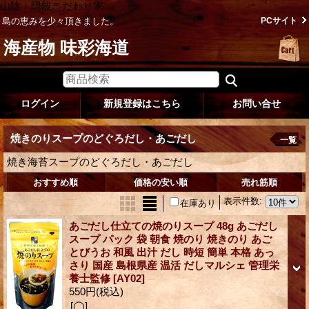
山陰・隠岐こだわり家
島の恵みを少々頂きました。
PCサイト
海産物 味彩海道
ログイン
新規登録はこちら
お問い合せ
焼きのりスープのどぐろだし・あごだし
一覧
焼き海苔スープのどぐろだし・あごだし
おすすめ順
価格の安い順
売れ筋順
表示件数
:
在庫あり
あごだし仕立ての焼のりスープ 48g あごだし
スープ パック 袋 朝食 焼のり 焼きのり あご
とびうお 和風 出汁 だし 時短 簡単 本格 あっ
さり 国産 島根県産 温活 だしマルシェ 管理栄
養士監修
[AY02]
550円
(税込)
[◯]