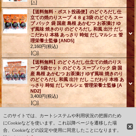
[△]
【送料無料・ポスト投函便】のどぐろだし仕
立ての焼のりスープ ４８ｇ3袋 のどぐろ スー
プ パック 袋 国産 島根 あかむつ お茶漬け ゆ
ず風味 焼きのり のどぐろだし 和風 出汁 だし
こだわり 本格 あっさり 時短 だしマルシェ 管
理栄養士監修
[AND5]
2,160円
(税込)
[◯]
【送料無料】のどぐろだし仕立ての焼のりス
ープ 5袋セット のどぐろ スープ パック 袋 国
産 島根 あかむつ お茶漬け ゆず風味 焼きのり
のどぐろだし 和風 出汁 だし こだわり 本格 あ
っさり 時短 だしマルシェ 管理栄養士監修
[A
ND2]
3,400円
(税込)
[◯]
(6件/6件)
このサイトでは、カートシステムや利用状況の把握のため
にCookieなどを使います。これ以降ページを遷移した場
ホーム
|
ショッピングカート
合、Cookieなどの設定や使用に同意したことになります。
特定商取引法表示
|
ご利用案内