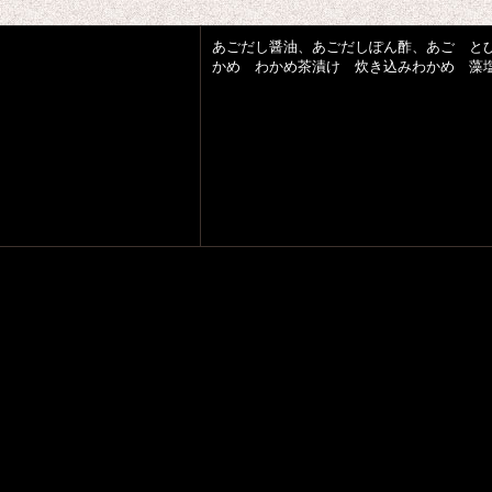
あごだし醤油、あごだしぽん酢、あご と
かめ わかめ茶漬け 炊き込みわかめ 藻