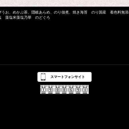
びうお、めかぶ茶、隠岐あらめ、のり佃煮、焼き海苔 のり国産 着色料無添
塩 藻塩米藻塩乃華 のどぐろ
スマートフォンサイト