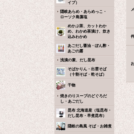
イプ）
隠岐あらめ・あらめっこ・
ローソク島藻塩
めかぶ茶、カットわか
め、わかめ茶漬け、炊き
込みわかめ
あごだし醤油・ぽん酢・
あごの露
浅漬の素、だし昆布
そばかりん・出雲そば
（十割そば・乾そば）
干物
焼きのりスープのどぐろだ
し・あごだし
昆布 北海道産（塩昆布・
だし昆布・早煮昆布）
隠岐の島風 そば・お雑煮