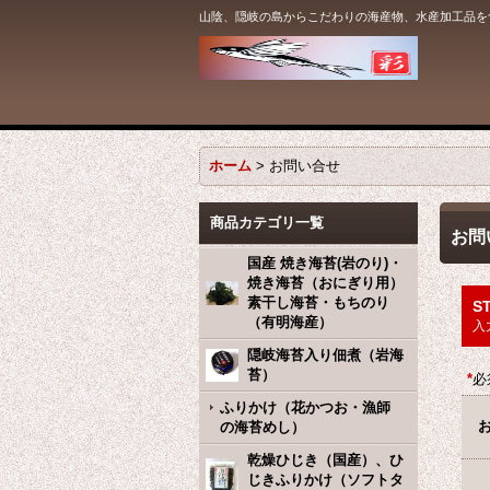
山陰、隠岐の島からこだわりの海産物、水産加工品を
ホーム
>
お問い合せ
商品カテゴリ一覧
お問
国産 焼き海苔(岩のり)・
焼き海苔（おにぎり用）
素干し海苔・もちのり
ST
（有明海産）
入
隠岐海苔入り佃煮（岩海
苔）
*
必
ふりかけ（花かつお・漁師
の海苔めし）
乾燥ひじき（国産）、ひ
じきふりかけ（ソフトタ