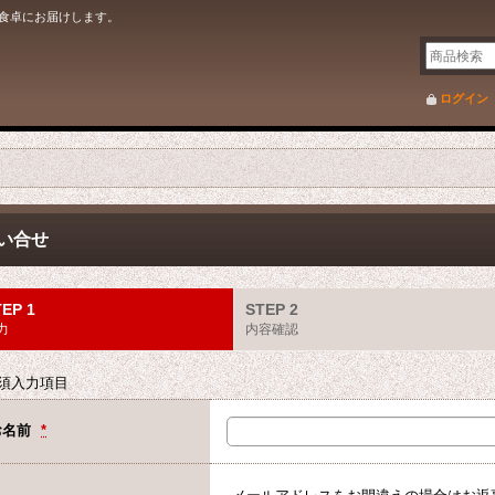
食卓にお届けします。
ログイン
い合せ
EP 1
STEP 2
力
内容確認
須入力項目
お名前
*